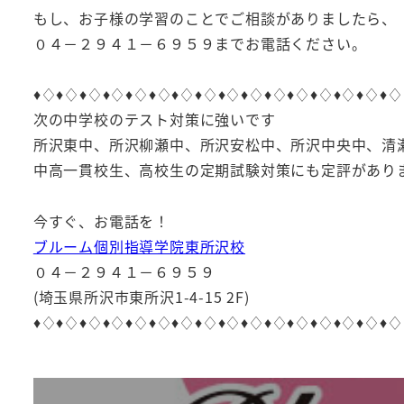
もし、お子様の学習のことでご相談がありましたら、
０４－２９４１－６９５９までお電話ください。
♦︎♢♦︎♢♦︎♢♦︎♢♦︎♢♦︎♢♦︎♢♦︎♢♦︎♢♦︎♢♦︎♢♦︎♢♦︎♢♦︎♢♦︎♢♦︎♢
次の中学校のテスト対策に強いです
所沢東中、所沢柳瀬中、所沢安松中、所沢中央中、清
中高一貫校生、高校生の定期試験対策にも定評があり
今すぐ、お電話を！
ブルーム個別指導学院東所沢校
０４－２９４１－６９５９
(埼玉県所沢市東所沢1-4-15 2F)
♦︎♢♦︎♢♦︎♢♦︎♢♦︎♢♦︎♢♦︎♢♦︎♢♦︎♢♦︎♢♦︎♢♦︎♢♦︎♢♦︎♢♦︎♢♦︎♢