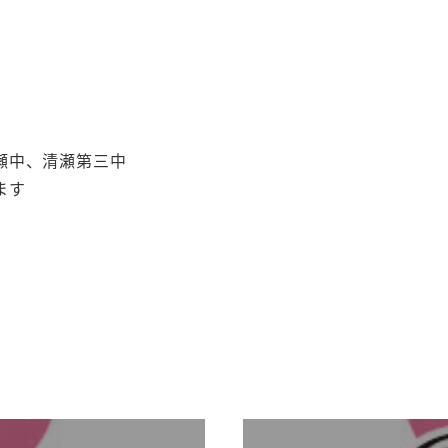
瀬中、清瀬第三中
ます