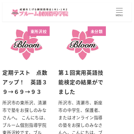
MENU
東所沢校
未分類
定期テスト 点数
第１回実用英語技
アップ！ 英語３
能検定の結果がで
９→６９→９３
ました
所沢市の東所沢、清瀬
所沢市、清瀬市、新座
市で塾をお探しのみな
市の中学生、保護者、
さんへ。 こんにちは、
またはオンライン指導
ブルーム個別指導学院
の塾をお探しのみなさ
東所沢校です。ブル
んへ。こんにちは、ブ