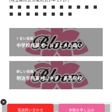
■ ■ ■ ■ ■ ■ ■ ■ ■ ■ ■
■ ■ ■ ■ ■ ■ ■ ■
古い投稿
中学校成績オール３と４の違い
新しい投稿
明治学院東村山中学・高等学校
電話問い合わせ
体験お申し込み
©︎bloom-kobetsushidougakuin 2023