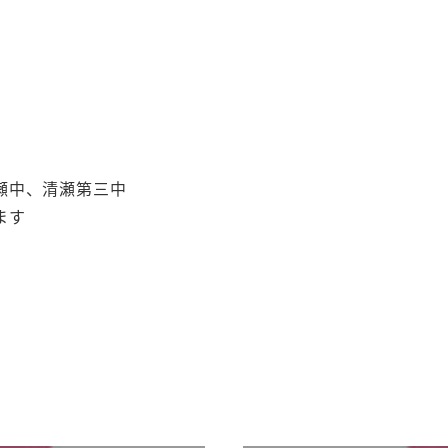
瀬中、清瀬第三中
ます