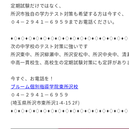
定期試験だけではなく、
所沢市独自の学力テスト対策も希望する方は今すぐ、
０４－２９４１－６９５９までお電話ください。
♦︎♢♦︎♢♦︎♢♦︎♢♦︎♢♦︎♢♦︎♢♦︎♢♦︎♢♦︎♢♦︎♢♦︎♢♦︎♢♦︎♢♦︎♢♦︎♢
次の中学校のテスト対策に強いです
所沢東中、所沢柳瀬中、所沢安松中、所沢中央中、清
中高一貫校生、高校生の定期試験対策にも定評があり
今すぐ、お電話を！
ブルーム個別指導学院東所沢校
０４－２９４１－６９５９
(埼玉県所沢市東所沢1-4-15 2F)
♦︎♢♦︎♢♦︎♢♦︎♢♦︎♢♦︎♢♦︎♢♦︎♢♦︎♢♦︎♢♦︎♢♦︎♢♦︎♢♦︎♢♦︎♢♦︎♢