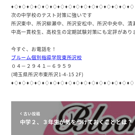
♦︎♢♦︎♢♦︎♢♦︎♢♦︎♢♦︎♢♦︎♢♦︎♢♦︎♢♦︎♢♦︎♢♦︎♢♦︎♢♦︎♢♦︎♢♦︎♢
次の中学校のテスト対策に強いです
所沢東中、所沢柳瀬中、所沢安松中、所沢中央中、清
中高一貫校生、高校生の定期試験対策にも定評があり
今すぐ、お電話を！
ブルーム個別指導学院東所沢校
０４－２９４１－６９５９
(埼玉県所沢市東所沢1-4-15 2F)
♦︎♢♦︎♢♦︎♢♦︎♢♦︎♢♦︎♢♦︎♢♦︎♢♦︎♢♦︎♢♦︎♢♦︎♢♦︎♢♦︎♢♦︎♢♦︎♢
古い投稿
中学２、３年生が気をつけておくこととは？