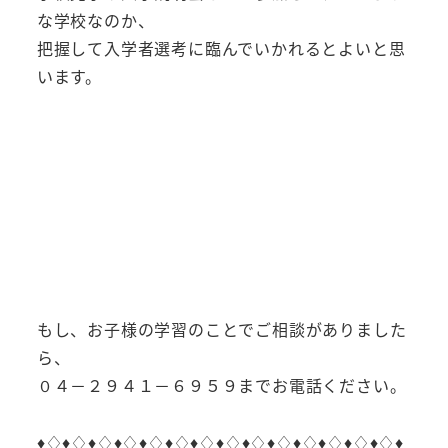
な学校なのか、
把握して入学者選考に臨んでいかれるとよいと思
います。
もし、お子様の学習のことでご相談がありました
ら、
０４－２９４１－６９５９までお電話ください。
♦︎♢♦︎♢♦︎♢♦︎♢♦︎♢♦︎♢♦︎♢♦︎♢♦︎♢♦︎♢♦︎♢♦︎♢♦︎♢♦︎♢♦︎