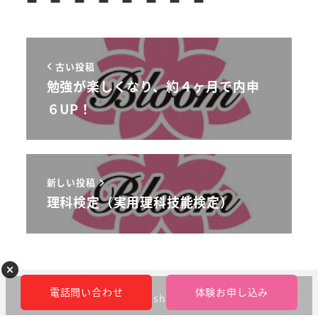
古い投稿
勉強が楽しくなり、約４ヶ月で内申
６UP！
新しい投稿
理科検定（実用理科技能検定）
電話問い合わせ
体験お申し込み
©︎bloom-kobetsushidougakuin 2023